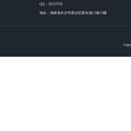
QQ：50257578
地址：湖南省长沙市星沙区新长海C2栋15楼
Cop