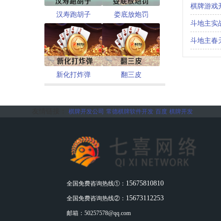
棋牌游戏
汉寿跑胡子
娄底放炮罚
斗地主实
斗地主春
新化打炸弹
翻三皮
友情链接：
棋牌开发公司
常德棋牌软件开发
百度
棋牌开发
15675810810
全国免费咨询热线①：
15673112253
全国免费咨询热线②：
邮箱：
50257578@qq.com