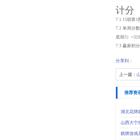
计分
7.1 15胡
7.2 单局
底胡3）=32
7.3 赢家
分享到：
上一篇：
推荐资
湖北花牌
山西大宁
棋牌游戏