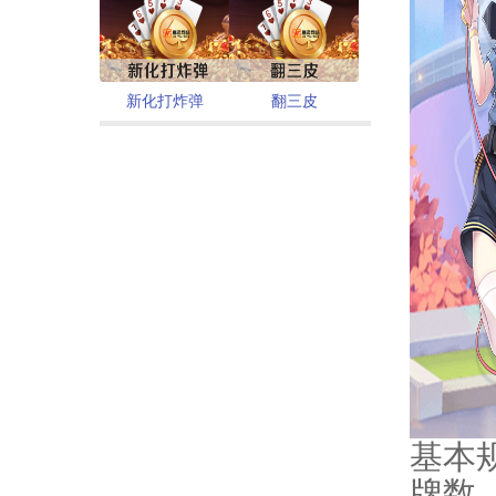
新化打炸弹
翻三皮
基本
牌数