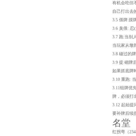
有机会吃但不
自己打出去
3.5 偎
3.6 臭偎
3.7 跑:
当玩家从墩
3.8 碰
3.9 提:
如果抓底牌
3.10 重
3.11组牌
牌，必须打
3.12 起
要补牌后续
名堂
红拐弯（23